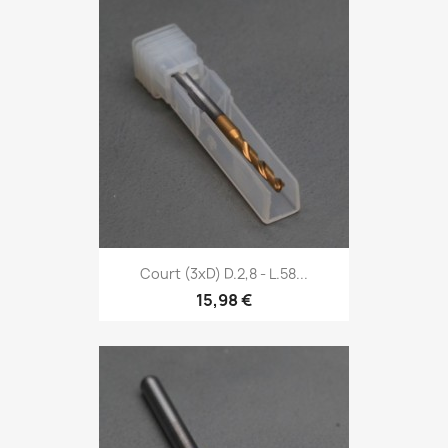
Court (3xD) D.2,8 - L.58...
15,98 €