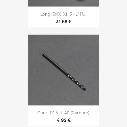
Long (5xD) D.11,3 - L.117...
31,68 €
Court D.1,5 - L.40 (Carbure)
4,92 €