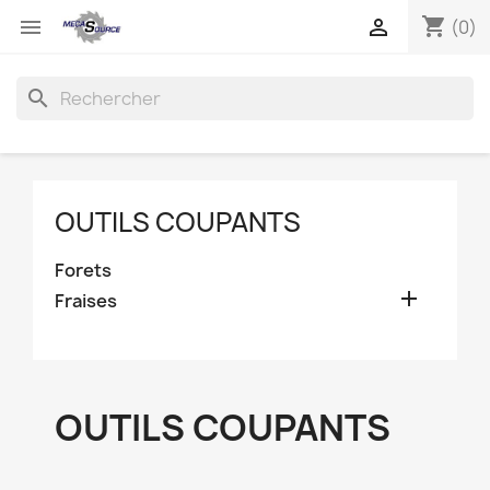
shopping_cart


(0)
search
OUTILS COUPANTS
Forets

Fraises
OUTILS COUPANTS