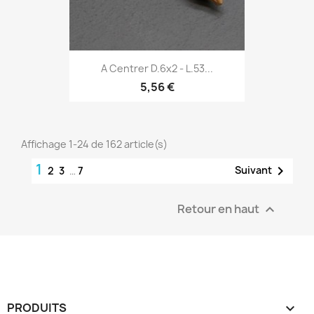
A Centrer D.6x2 - L.53...
5,56 €
Affichage 1-24 de 162 article(s)
1

Suivant
2
3
…
7
Retour en haut

PRODUITS
