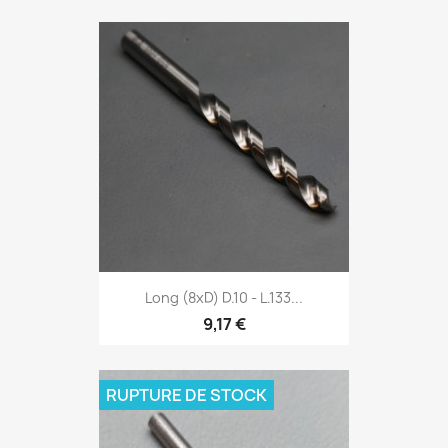
Long (8xD) D.10 - L.133...
9,17 €
RUPTURE DE STOCK