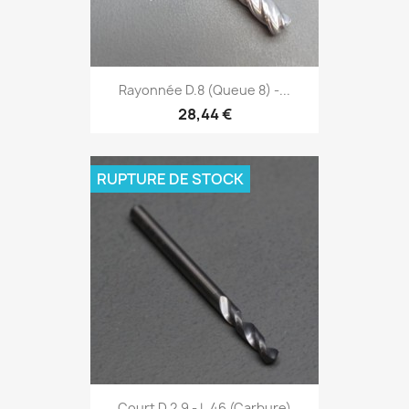
Rayonnée D.8 (Queue 8) -...
28,44 €
RUPTURE DE STOCK
Court D.2,9 - L.46 (Carbure)