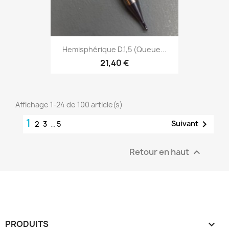
Hemisphérique D.1,5 (Queue...
21,40 €
Affichage 1-24 de 100 article(s)
1

Suivant
2
3
…
5
Retour en haut

PRODUITS
