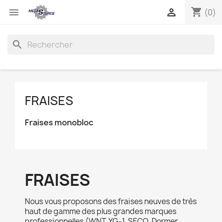
shopping_cart


(0)
search
FRAISES
Fraises monobloc
FRAISES
Nous vous proposons des fraises neuves de très
haut de gamme des plus grandes marques
professionnelles (WNT, YG-1, SECO, Dormer,