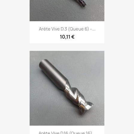
Arète Vive D.3 (Queue 6) -...
10,11 €
Arète Vive D.16 (Queue 16)...