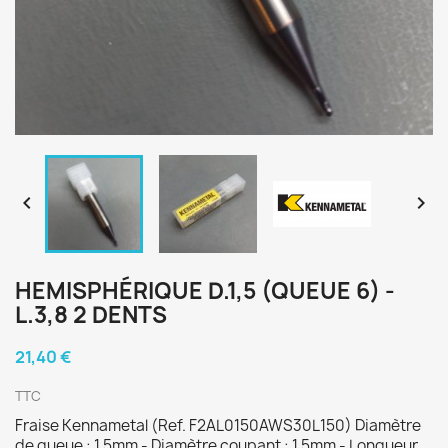


HEMISPHÉRIQUE D.1,5 (QUEUE 6) -
L.3,8 2 DENTS
21,40 €
TTC
Fraise Kennametal (Ref. F2AL0150AWS30L150) Diamètre
de queue : 1,5mm - Diamètre coupant : 1,5mm - Longueur