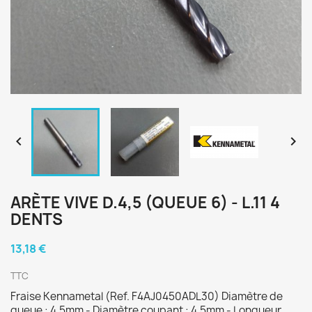


ARÈTE VIVE D.4,5 (QUEUE 6) - L.11 4
DENTS
13,18 €
TTC
Fraise Kennametal (Ref. F4AJ0450ADL30) Diamètre de
queue : 4,5mm - Diamètre coupant : 4,5mm - Longueur