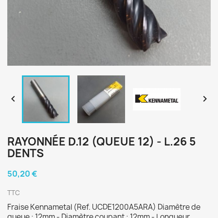


RAYONNÉE D.12 (QUEUE 12) - L.26 5
DENTS
50,20 €
TTC
Fraise Kennametal (Ref. UCDE1200A5ARA) Diamètre de
queue : 12mm - Diamètre coupant : 12mm - Longueur