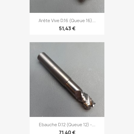
Arète Vive D.16 (Queue 16)...
51,43 €
Ebauche D.12 (Queue 12) -...
71,40 €