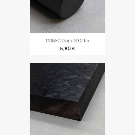
POM-C Diam. 20 X 1m
5,80 €