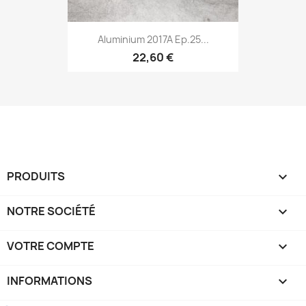
Aluminium 2017A Ep.25...
22,60 €
PRODUITS

NOTRE SOCIÉTÉ

VOTRE COMPTE

INFORMATIONS
keyboard_arrow_down