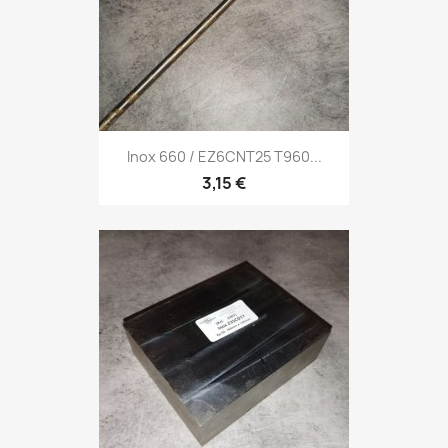
Inox 660 / EZ6CNT25 T960...
3,15 €