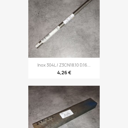
Inox 304L / Z3CN18.10 D.16...
4,26 €