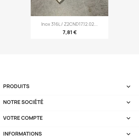
Inox 316L / Z2CND17.12.02...
7,81 €
PRODUITS

NOTRE SOCIÉTÉ

VOTRE COMPTE

INFORMATIONS
keyboard_arrow_down