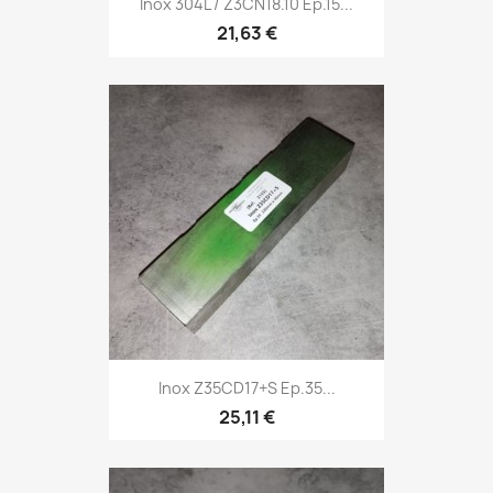
Inox 304L / Z3CN18.10 Ep.15...
21,63 €
Inox Z35CD17+S Ep.35...
25,11 €