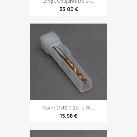
Long 3 Goujures D.5,5 -...
33,00 €
Court (3xD) D.2,8 - L.58...
15,98 €