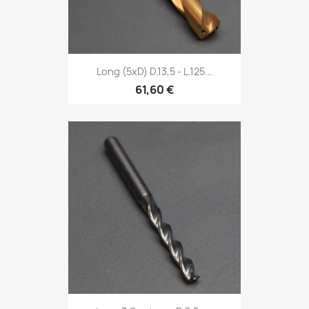
Long (5xD) D.13,5 - L.125...
61,60 €