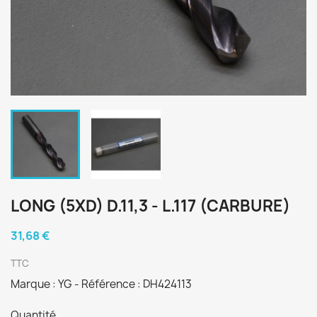
LONG (5XD) D.11,3 - L.117 (CARBURE)
31,68 €
TTC
Marque : YG - Référence : DH424113
Quantité