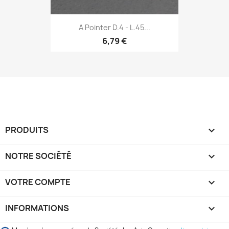
A Pointer D.4 - L.45...
6,79 €
PRODUITS

NOTRE SOCIÉTÉ

VOTRE COMPTE

INFORMATIONS
keyboard_arrow_down