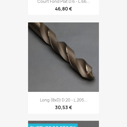
Court Fond Plat D.6 - L.66...
46,80 €
Long (8xD) D.20 - L.205...
30,53 €