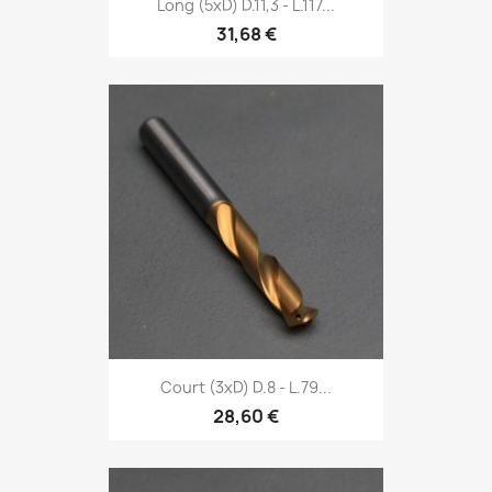
Long (5xD) D.11,3 - L.117...
31,68 €
Court (3xD) D.8 - L.79...
28,60 €