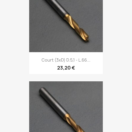
Court (3xD) D.5,1 - L.66...
23,20 €