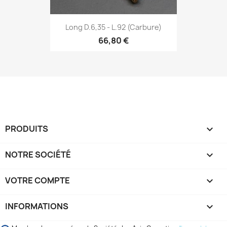
Long D.6,35 - L.92 (Carbure)
66,80 €
PRODUITS

NOTRE SOCIÉTÉ

VOTRE COMPTE

INFORMATIONS
keyboard_arrow_down