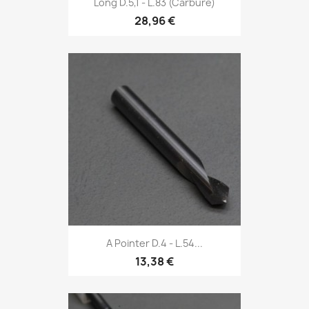
Long D.5,1 - L.83 (Carbure)
28,96 €
A Pointer D.4 - L.54...
13,38 €