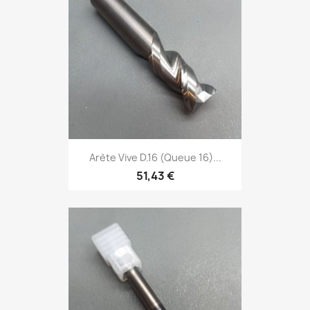
Arète Vive D.16 (Queue 16)...
51,43 €