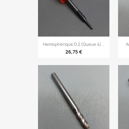
Aperçu rapide

Hemisphérique D.2 (Queue 4)...
A
26,75 €