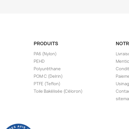
PRODUITS
NOTR
PA6 (Nylon)
Livrai
PEHD
Mentio
Polyuréthane
Condit
POM C (Delrin)
Paieme
PTFE (Teflon)
Usinag
Toile Bakélisée (Céloron)
Conta
sitem