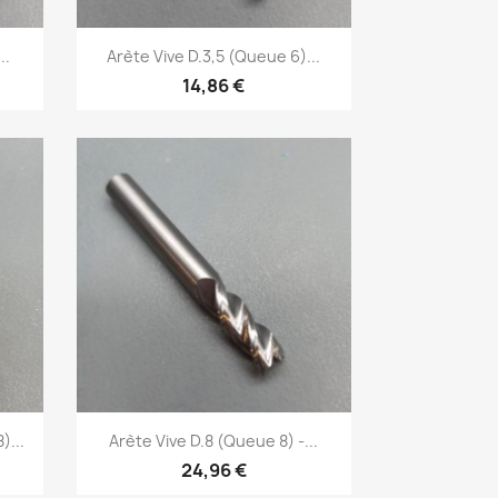
Aperçu rapide

..
Arète Vive D.3,5 (Queue 6)...
14,86 €
Aperçu rapide

)...
Arète Vive D.8 (Queue 8) -...
24,96 €