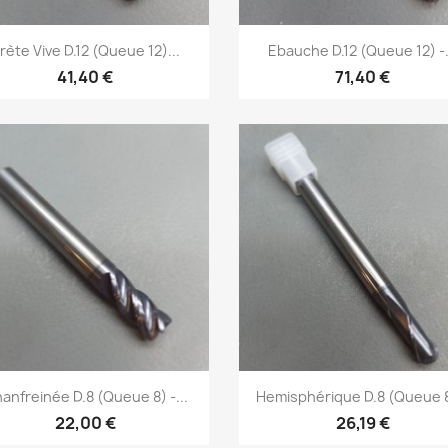
Aperçu rapide
Aperçu rapide


rète Vive D.12 (Queue 12)...
Ebauche D.12 (Queue 12) -.
41,40 €
71,40 €
Aperçu rapide
Aperçu rapide


anfreinée D.8 (Queue 8) -...
Hemisphérique D.8 (Queue 8
22,00 €
26,19 €