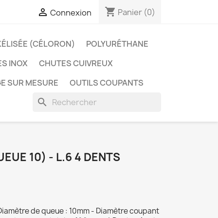
shopping_cart

Panier
(0)
Connexion
KÉLISÉE (CÉLORON)
POLYURÉTHANE
S INOX
CHUTES CUIVREUX
E SUR MESURE
OUTILS COUPANTS
search
EUE 10) - L.6 4 DENTS
Diamètre de queue : 10mm - Diamètre coupant