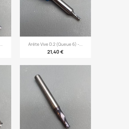
Aperçu rapide

..
Arète Vive D.2 (Queue 6) -...
21,40 €