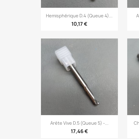
Aperçu rapide

Hemisphérique D.4 (Queue 4)...
A
10,17 €
Aperçu rapide

Arète Vive D.5 (Queue 5) -...
Ch
17,46 €