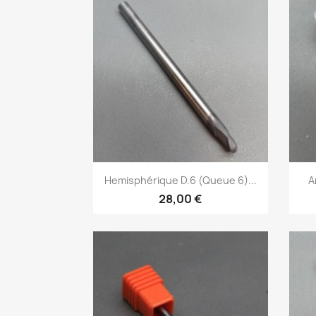
Aperçu rapide

Hemisphérique D.6 (Queue 6)...
A
28,00 €