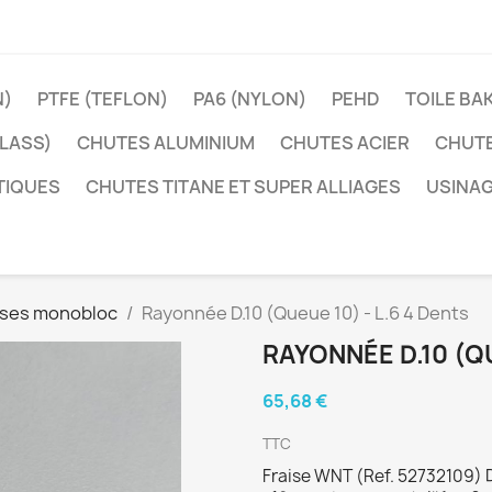
N)
PTFE (TEFLON)
PA6 (NYLON)
PEHD
TOILE BA
LASS)
CHUTES ALUMINIUM
CHUTES ACIER
CHUTE
TIQUES
CHUTES TITANE ET SUPER ALLIAGES
USINAG
ises monobloc
Rayonnée D.10 (Queue 10) - L.6 4 Dents
RAYONNÉE D.10 (QU
65,68 €
TTC
Fraise WNT (Ref. 52732109) 