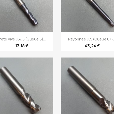
Aperçu rapide
Aperçu rapide


rète Vive D.4,5 (Queue 6)...
Rayonnée D.5 (Queue 6) -.
13,18 €
43,24 €