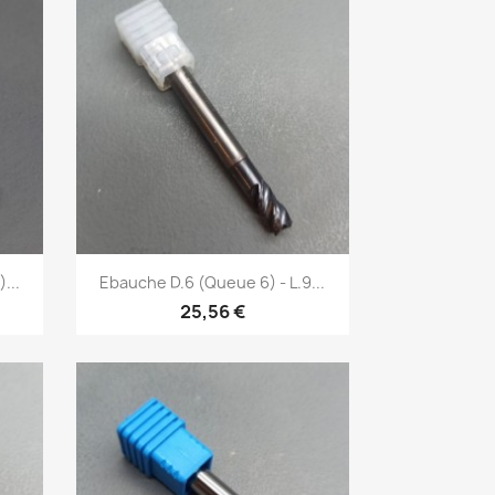
Aperçu rapide

...
Ebauche D.6 (Queue 6) - L.9...
25,56 €