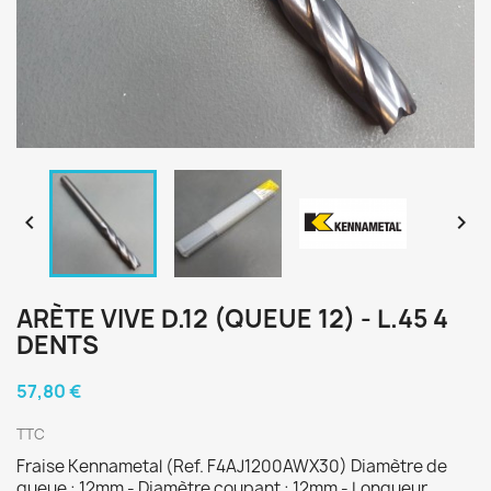


ARÈTE VIVE D.12 (QUEUE 12) - L.45 4
DENTS
57,80 €
TTC
Fraise Kennametal (Ref. F4AJ1200AWX30) Diamètre de
queue : 12mm - Diamètre coupant : 12mm - Longueur