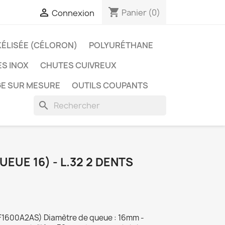
shopping_cart

Panier
(0)
Connexion
KÉLISÉE (CÉLORON)
POLYURÉTHANE
S INOX
CHUTES CUIVREUX
E SUR MESURE
OUTILS COUPANTS
search
UEUE 16) - L.32 2 DENTS
DF1600A2AS) Diamètre de queue : 16mm -