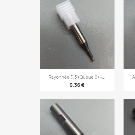
Aperçu rapide

Rayonnée D.3 (Queue 6) -...
A
9,36 €