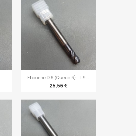
Aperçu rapide

..
Ebauche D.6 (Queue 6) - L.9...
25,56 €