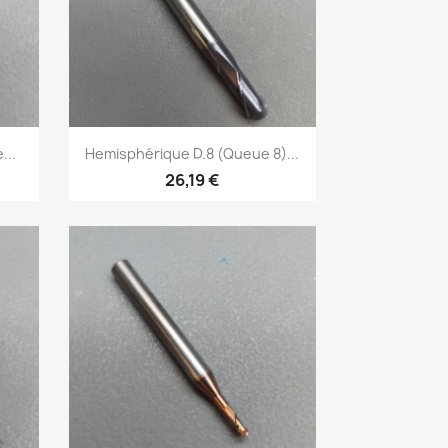
Aperçu rapide

...
Hemisphérique D.8 (Queue 8)...
26,19 €