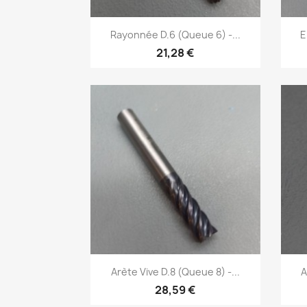
Aperçu rapide

Rayonnée D.6 (Queue 6) -...
E
21,28 €
Aperçu rapide

Arète Vive D.8 (Queue 8) -...
A
28,59 €