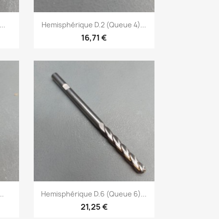
Aperçu rapide

..
Hemisphérique D.2 (Queue 4)...
16,71 €
Aperçu rapide

..
Hemisphérique D.6 (Queue 6)...
21,25 €