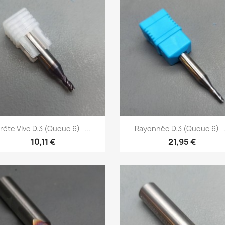
Aperçu rapide
Aperçu rapide


rète Vive D.3 (Queue 6) -...
Rayonnée D.3 (Queue 6) -.
10,11 €
21,95 €