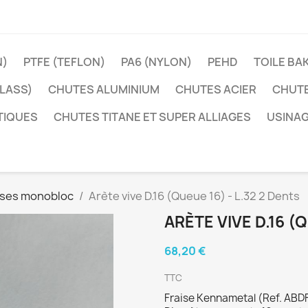
N)
PTFE (TEFLON)
PA6 (NYLON)
PEHD
TOILE BA
LASS)
CHUTES ALUMINIUM
CHUTES ACIER
CHUTE
TIQUES
CHUTES TITANE ET SUPER ALLIAGES
USINAG
ises monobloc
Arète vive D.16 (Queue 16) - L.32 2 Dents
ARÈTE VIVE D.16 (Q
68,20 €
TTC
Fraise Kennametal (Ref. AB