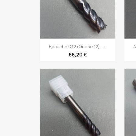
Aperçu rapide

Ebauche D.12 (Queue 12) -...
A
66,20 €