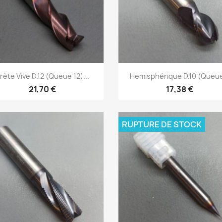
Aperçu rapide
Aperçu rapide


rète Vive D.12 (Queue 12)...
Hemisphérique D.10 (Queue
21,70 €
17,38 €
RUPTURE DE STOCK