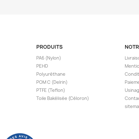
PRODUITS
NOTR
PA6 (Nylon)
Livrai
PEHD
Mentio
Polyuréthane
Condit
POM C (Delrin)
Paieme
PTFE (Teflon)
Usinag
Toile Bakélisée (Céloron)
Conta
sitem