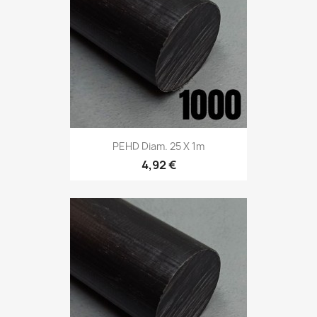
PEHD Diam. 25 X 1m
4,92 €