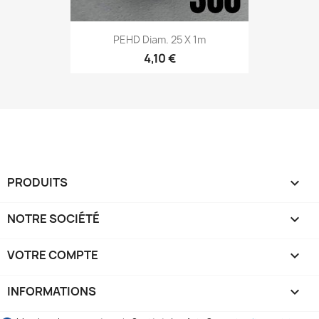
PEHD Diam. 25 X 1m
4,10 €
PRODUITS

NOTRE SOCIÉTÉ

VOTRE COMPTE

INFORMATIONS
keyboard_arrow_down