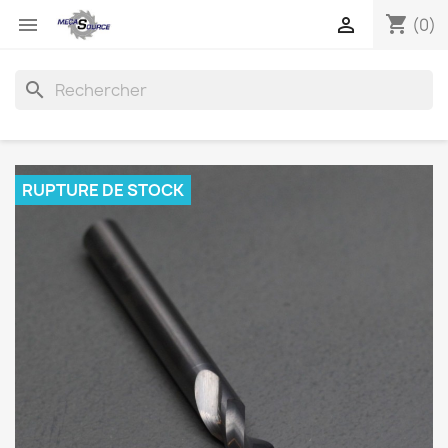
shopping_cart


(0)
search
RUPTURE DE STOCK